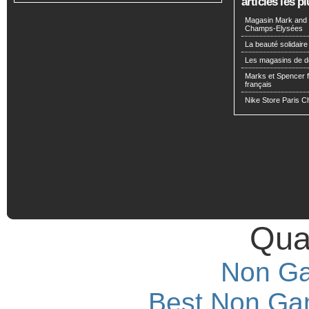
articles les 
Magasin Mark and 
Champs-Elysées
La beauté solidaire
Les magasins de d
Marks et Spencer fa
français
Nike Store Paris 
Qual
Non Ga
Best Non Ga