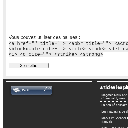
Vous pouvez utiliser ces balises :
<a href="" title=""> <abbr title=""> <acr
<blockquote cite=""> <cite> <code> <del d
<i> <q cite=""> <strike> <strong>
articles les 
4°
Paris
Magasin Mark and 
Champs-Elysées
La beauté solidaire
Les magasins de d
Marks et Spencer fa
français