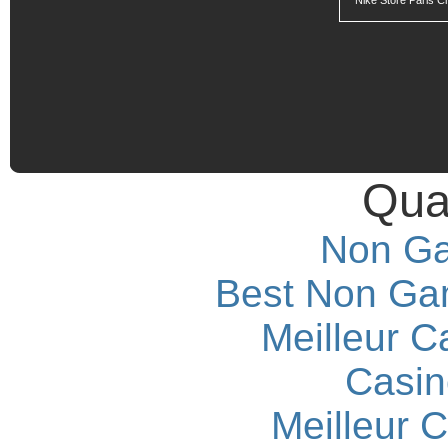
Nike Store Paris 
Qual
Non Ga
Best Non Ga
Meilleur C
Casin
Meilleur 