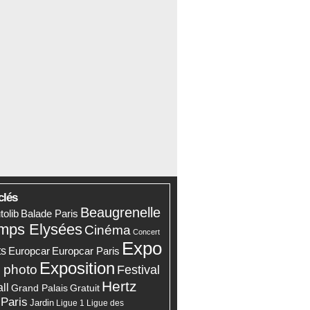
clés
Beaugrenelle
tolib
Balade Paris
mps Elysées
Cinéma
Concert
Expo
ts
Europcar
Europcar Paris
Exposition
 photo
Festival
Hertz
ll
Grand Palais
Gratuit
 Paris
Jardin
Ligue 1
Ligue des