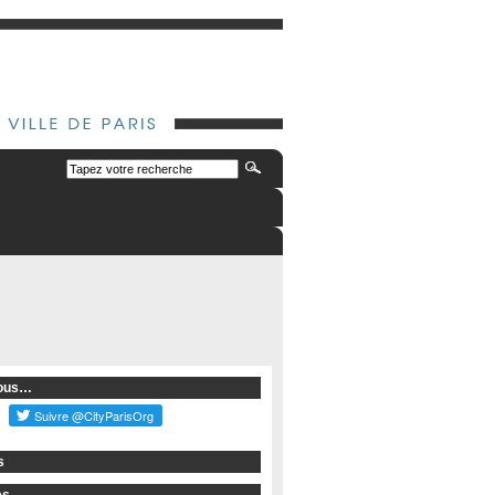
Nous…
s