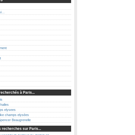
es
ssi…
ment
t
recherchés à Paris...
is
halles
ps elysees
nike champs elysées
Spencer Beaugrenelle
 recherches sur Paris...