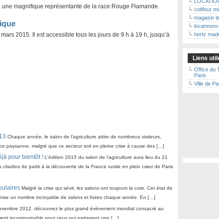
LOCATIO
, une magnifique représentante de la race Rouge Flamande.
coiffeur 
magasin ti
tique
locannonc
 mars 2015. Il est accessible tous les jours de 9 h à 19 h, jusqu’à
hertz mad
Liens uti
Office du 
Paris
Ville de Pa
013
Chaque année, le salon de l'agriculture attire de nombreux visiteurs,
nce paysanne, malgré que ce secteur soit en pleine crise à cause des […]
éjà pour bientôt !
L'édition 2015 du salon de l'agriculture aura lieu du 21
ts citadins de partir à la découverte de la France rurale en plein cœur de Paris
pulaires
Malgré la crise qui sévit, les salons ont toujours la cote. Cet état de
ganise un nombre incroyable de salons et foires chaque année. En […]
ovembre 2012, découvrez le plus grand événement mondial consacré au
ment incontournable pour ceux qui partagent une […]