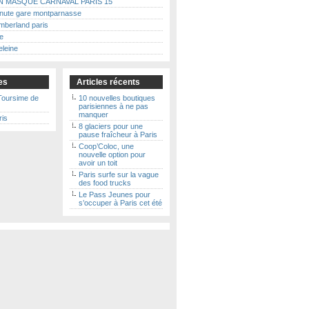
N MASQUE CARNAVAL PARIS 15
minute gare montparnasse
mberland paris
e
eleine
les
Articles récents
Toursime de
10 nouvelles boutiques
parisiennes à ne pas
manquer
ris
8 glaciers pour une
pause fraîcheur à Paris
Coop’Coloc, une
nouvelle option pour
avoir un toit
Paris surfe sur la vague
des food trucks
Le Pass Jeunes pour
s’occuper à Paris cet été