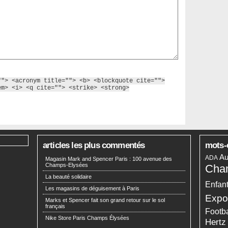
""> <acronym title=""> <b> <blockquote cite="">
em> <i> <q cite=""> <strike> <strong>
articles les plus commentés
mots-
Au
ADA
Magasin Mark and Spencer Paris : 100 avenue des
Champs-Elysées
Cha
La beauté solidaire
Enfan
Les magasins de déguisement à Paris
Expo
Marks et Spencer fait son grand retour sur le sol
français
Footba
Nike Store Paris Champs Élysées
Hertz