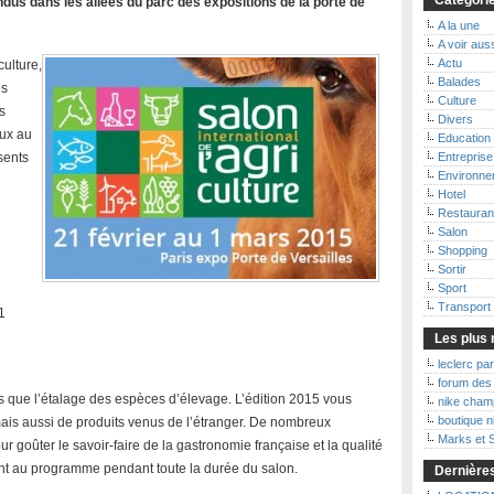
Catégori
ndus dans les allées du parc des expositions de la porte de
A la une
A voir au
Actu
ulture,
Balades
es
Culture
s
Divers
eux au
Education
sents
Entreprise
Environne
Hotel
Restauran
Salon
Shopping
Sortir
Sport
Transport
1
Les plus 
leclerc par
forum des 
lus que l’étalage des espèces d’élevage. L’édition 2015 vous
nike cham
boutique 
 mais aussi de produits venus de l’étranger. De nombreux
Marks et 
 goûter le savoir-faire de la gastronomie française et la qualité
sont au programme pendant toute la durée du salon.
Dernières