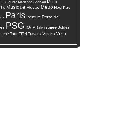
Mode
ons
Louvre
Mark and Spencer
Musique
Métro
Musée
tre
Noël
Parc
Paris
Porte de
ces
Peinture
PSG
les
soirée
RATP
Salon
Soldes
Vélib
Viparis
arché
Tour Eiffel
Travaux