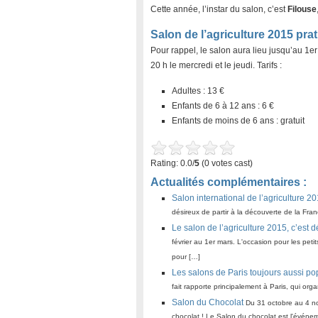
Cette année, l’instar du salon, c’est
Filouse
Salon de l’agriculture 2015 pra
Pour rappel, le salon aura lieu jusqu’au 1er
20 h le mercredi et le jeudi. Tarifs :
Adultes : 13 €
Enfants de 6 à 12 ans : 6 €
Enfants de moins de 6 ans : gratuit
Rating: 0.0/
5
(0 votes cast)
Actualités complémentaires :
Salon international de l’agriculture 2
désireux de partir à la découverte de la Fra
Le salon de l’agriculture 2015, c’est d
février au 1er mars. L'occasion pour les peti
pour […]
Les salons de Paris toujours aussi po
fait rapporte principalement à Paris, qui or
Salon du Chocolat
Du 31 octobre au 4 n
chocolat ! Le Salon du chocolat est l'événe