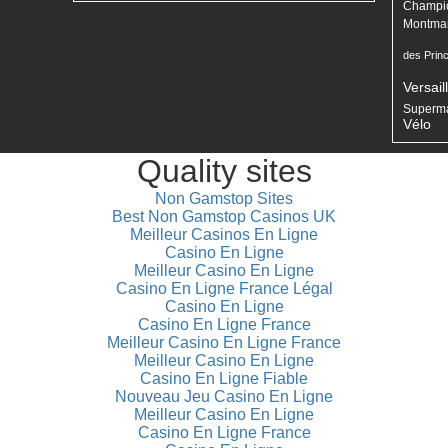
Champi
Montmar
des Prin
Versail
Superm
Vélo
Quality sites
Non Gamstop Sites
Best Non Gamstop Casinos UK
Meilleur Casinos En Ligne
Casino En Ligne
Meilleur Casino En Ligne
Casino En Ligne France Légal
Casino En Ligne
Casino En Ligne France
Meilleur Casino En Ligne France
Meilleur Casino En Ligne
Casino En Ligne Fiable
Nouveau Jeu Casino En Ligne
Meilleur Casino En Ligne
Casino En Ligne France