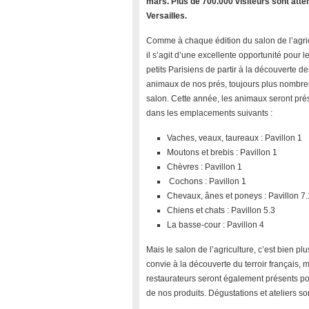
mars. Plus de 700.000 visiteurs sont atte
Versailles.
Comme à chaque édition du salon de l’agric
il s’agit d’une excellente opportunité pour l
petits Parisiens de partir à la découverte de
animaux de nos prés, toujours plus nombr
salon. Cette année, les animaux seront pré
dans les emplacements suivants :
Vaches, veaux, taureaux : Pavillon 1
Moutons et brebis : Pavillon 1
Chèvres : Pavillon 1
Cochons : Pavillon 1
Chevaux, ânes et poneys : Pavillon 7.
Chiens et chats : Pavillon 5.3
La basse-cour : Pavillon 4
Mais le salon de l’agriculture, c’est bien p
convie à la découverte du terroir français,
restaurateurs seront également présents pour
de nos produits. Dégustations et ateliers 