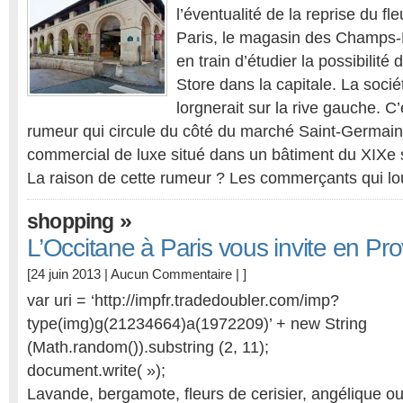
l’éventualité de la reprise du fl
Paris, le magasin des Champs-É
en train d’étudier la possibilité
Store dans la capitale. La soci
lorgnerait sur la rive gauche. C’
rumeur qui circule du côté du marché Saint-Germain
commercial de luxe situé dans un bâtiment du XIXe s
La raison de cette rumeur ? Les commerçants qui l
»
shopping
L’Occitane à Paris vous invite en Pr
[24 juin 2013 |
Aucun Commentaire
| ]
var uri = ‘http://impfr.tradedoubler.com/imp?
type(img)g(21234664)a(1972209)’ + new String
(Math.random()).substring (2, 11);
document.write( »);
Lavande, bergamote, fleurs de cerisier, angélique ou