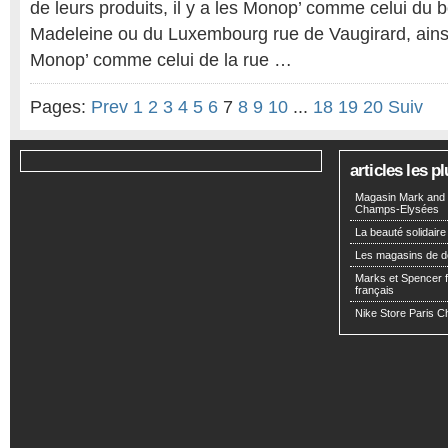
de leurs produits, il y a les Monop’ comme celui du 
Madeleine ou du Luxembourg rue de Vaugirard, ainsi
Monop’ comme celui de la rue …
Pages:
Prev
1
2
3
4
5
6
7
8
9
10
...
18
19
20
Suiv
articles les 
Magasin Mark and 
Champs-Elysées
La beauté solidaire
Les magasins de d
Marks et Spencer fa
français
Nike Store Paris 