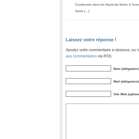
Courbevoie dans les Hauts-de-Seine à l'ouest
Seine […]
Laissez votre réponse !
Ajoutez votre commentaire si dessous, ou
l
aux commentaires
via RSS.
Nom (obligatoire
Mail (obligatoire)
Site Web (option