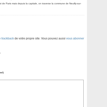
 de Paris mais depuis la capitale, on traverse la commune de Neuilly-sur-
e trackback
de votre propre site. Vous pouvez aussi
vous abonner
)
nel)