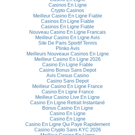
Casinos En Ligne
Crypto Casinos
Meilleur Casino En Ligne Fiable
Casinos En Ligne Fiable
Casinos En Ligne Fiable
Nouveau Casino En Ligne Francais
Meilleur Casino En Ligne Avis
Site De Paris Sportif Tennis
Plinko Avis
Meilleurs Nouveaux Casinos En Ligne
Meilleur Casino En Ligne 2026
Casino En Ligne Fiable
Casino Bonus Sans Depot
Avis Cresus Casino
Casino Sans Depot
Meilleur Casino En Ligne France
Casino En Ligne France
Meilleur Casino Live En Ligne
Casino En Ligne Retrait Instantané
Bonus Casino En Ligne
Casino En Ligne
Casino En Ligne
Casino En Ligne Qui Paye Rapidement
Casino Crypto Sans KYC 2026