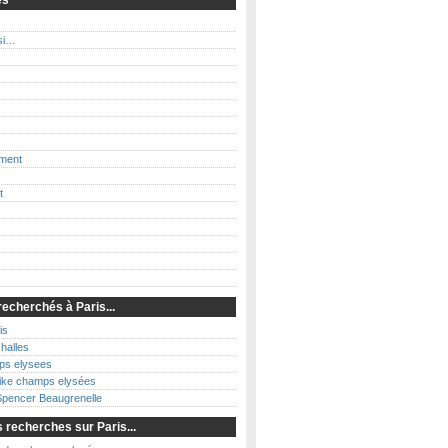
es
ssi…
ment
t
recherchés à Paris...
is
halles
ps elysees
nike champs elysées
Spencer Beaugrenelle
 recherches sur Paris...