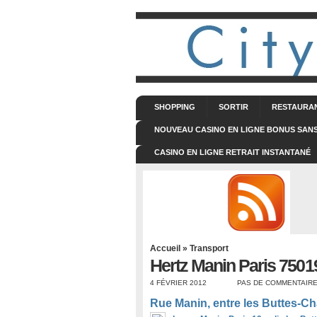
SHOPPING
SORTIR
RESTAURA
NOUVEAU CASINO EN LIGNE BONUS SAN
CASINO EN LIGNE RETRAIT INSTANTANÉ
Accueil
»
Transport
Hertz Manin Paris 7501
4 FÉVRIER 2012
PAS DE COMMENTAIR
Rue Manin, entre les Buttes-Cha