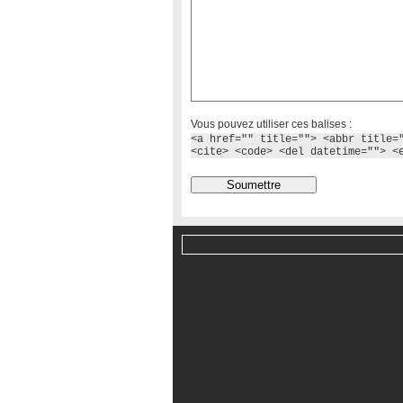
Vous pouvez utiliser ces balises :
<a href="" title=""> <abbr title=
<cite> <code> <del datetime=""> <