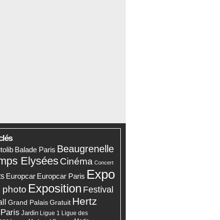
clés
Beaugrenelle
tolib
Balade Paris
mps Elysées
Cinéma
Concert
Expo
ts
Europcar
Europcar Paris
Exposition
 photo
Festival
Hertz
ll
Grand Palais
Gratuit
 Paris
Jardin
Ligue 1
Ligue des