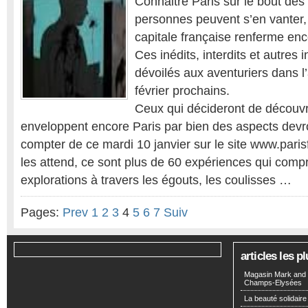
Connaitre Paris sur le bout des 
personnes peuvent s’en vanter, 
capitale française renferme enc
Ces inédits, interdits et autres
dévoilés aux aventuriers dans l
février prochains.
Ceux qui décideront de découvr
enveloppent encore Paris par bien des aspects devro
compter de ce mardi 10 janvier sur le site www.paris
les attend, ce sont plus de 60 expériences qui com
explorations à travers les égouts, les coulisses …
Pages:
Prev
1
2
3
4
5
6
7
Suiv
articles les 
Magasin Mark and 
Champs-Elysées
La beauté solidaire