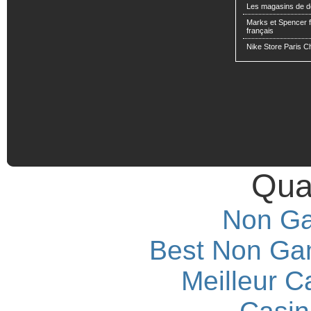
Les magasins de d
Marks et Spencer fa
français
Nike Store Paris 
Qual
Non Ga
Best Non Ga
Meilleur C