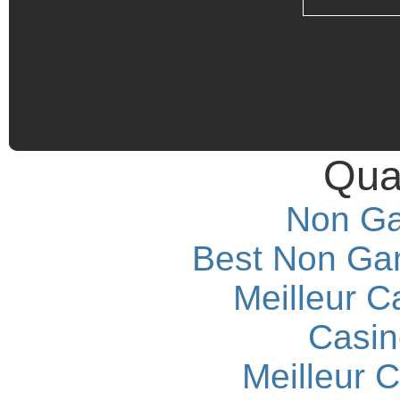
Qual
Non Ga
Best Non Ga
Meilleur C
Casin
Meilleur 