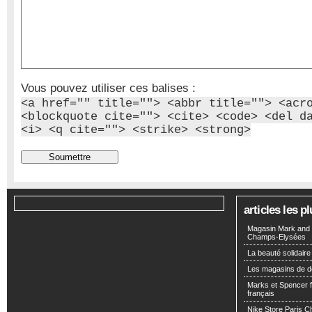
Vous pouvez utiliser ces balises :
<a href="" title=""> <abbr title=""> <acr
<blockquote cite=""> <cite> <code> <del d
<i> <q cite=""> <strike> <strong>
articles les 
Magasin Mark and 
Champs-Elysées
La beauté solidaire
Les magasins de d
Marks et Spencer fa
français
Nike Store Paris 